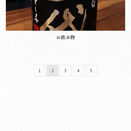
お飲み物
1
2
3
4
5