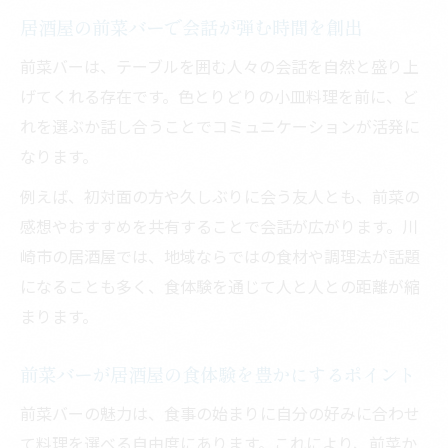
前菜が自慢の居酒屋で味わう至福のひとと
居酒屋の前菜バーで会話が弾む時間を創出
き
前菜バーは、テーブルを囲む人々の会話を自然と盛り上
居酒屋の前菜バーで心も体も満たされる瞬
げてくれる存在です。色とりどりの小皿料理を前に、ど
間
れを選ぶか話し合うことでコミュニケーションが活発に
仕事終わりに前菜バーでゆっくり過ごすコツ
なります。
居酒屋の前菜バーで仕事終わりを癒す方法
例えば、初対面の方や久しぶりに会う友人とも、前菜の
前菜バー付き居酒屋でリフレッシュする秘
感想やおすすめを共有することで会話が広がります。川
訣
崎市の居酒屋では、地域ならではの食材や調理法が話題
仕事帰りの居酒屋選びは前菜バーが決め手
になることも多く、食体験を通じて人と人との距離が縮
に
まります。
前菜バーが仕事終わりの居酒屋時間を豊か
に
前菜バーが居酒屋の食体験を豊かにするポイント
居酒屋の前菜バーで自分だけのご褒美タイ
前菜バーの魅力は、食事の始まりに自分の好みに合わせ
ム
て料理を選べる自由度にあります。これにより、前菜か