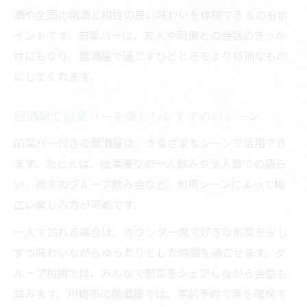
酒や全国の銘酒と相性の良い味わいを体験できるのもポ
居酒屋選びに迷ったら前菜バーがある場所へ
イントです。前菜バーは、友人や同僚との会話のきっか
前菜バー付き居酒屋が選ばれるポイントと
けにもなり、居酒屋で過ごすひとときをより特別なもの
は
にしてくれます。
迷った時は前菜バーがある居酒屋を選ぶ理
由
居酒屋で前菜バーを楽しむおすすめのシーン
前菜バーがある居酒屋で得られる特別な体
前菜バー付きの居酒屋は、さまざまなシーンで活用でき
験
ます。たとえば、仕事帰りの一人飲みや少人数での語ら
居酒屋選びで前菜バーを重視するべきワケ
い、週末のグループ飲み会など、利用シーンによって幅
前菜バー付き居酒屋で満足度が高くなる理
広い楽しみ方が可能です。
由
一人で訪れる場合は、カウンター席で好きな前菜を少し
ひとり飲みに最適な前菜バーの魅力
ずつ味わいながらゆったりとした時間を過ごせます。グ
居酒屋の前菜バーは一人飲みにぴったりな
ループ利用では、みんなで前菜をシェアしながら会話も
理由
弾みます。川崎市の居酒屋では、事前予約で席を確保で