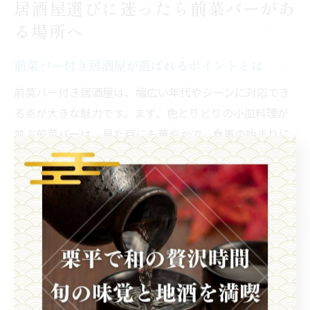
居酒屋選びに迷ったら前菜バーがあ
る場所へ
前菜バー付き居酒屋が選ばれるポイントとは
前菜バー付き居酒屋は、幅広い年代やシーンに対応でき
る点が大きな魅力です。まず、色とりどりの小皿料理が
並ぶ前菜バーは、見た目にも華やかで、食事の始まりに
ワクワク感を演出します。自分の好みやその日の気分に
合わせて自由に選べるので、満足度も高まります。
さらに、旬の食材を使った前菜が豊富に揃うことで、季
節ごとの味覚を手軽に楽しめる点も人気の理由です。特
に川崎市のような飲食店の多いエリアでは、前菜バーの
有無が居酒屋選びの大きな決め手になることも少なくあ
りません。