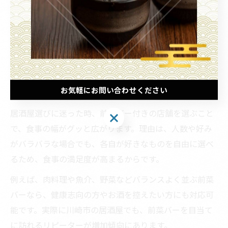
加えて、グループ利用や一人飲み、仕事帰りの軽い食事
など、さまざまな利用シーンに合わせやすいのも特徴で
す。自分のペースで食事を楽しめるため、初めて訪れる
方でも安心して利用できるのが前菜バー付き居酒屋の強
みです。
お気軽にお問い合わせください
迷った時は前菜バーがある居酒屋を選ぶ理由
居酒屋選びに迷った時、前菜バー付きの店舗を選ぶこと
お気軽にお問い合わせください
で、食事の幅がグッと広がります。理由は、人数や好み
がバラバラな場合でも、各自が好きなものを自由に選べ
るため、食事の満足度が高まるからです。
例えば、肉料理や魚介、野菜などバランスよく並ぶ前菜
バーなら、健康志向の方やお酒を控えたい方にも対応可
能です。実際に川崎市の居酒屋でも、前菜バーを目当て
に訪れるリピーターが増加傾向にあります。