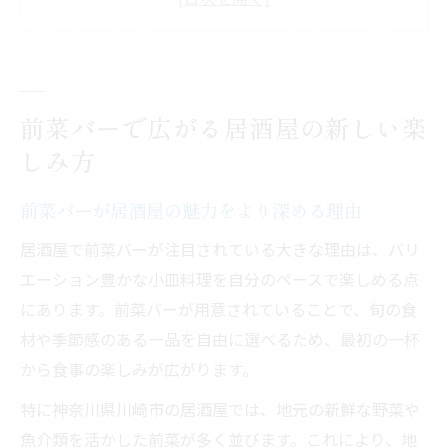
前菜バー付き居酒屋の人気の秘密と特徴
居酒屋の前菜バーで会話が弾む時間を創出
前菜バーが居酒屋の食体験を豊かにするポ
イント
前菜バーで広がる居酒屋の新しい楽
神奈川県川崎市で味わう前菜バー体験
しみ方
居酒屋の前菜バー体験が川崎市で人気の理
前菜バーが居酒屋の魅力をより深める理由
由
居酒屋で前菜バーが注目されている大きな理由は、バリ
川崎市で居酒屋の前菜バーを満喫するコツ
エーション豊かな小皿料理を自分のペースで楽しめる点
前菜バー付き居酒屋が川崎市で選ばれるワ
にあります。前菜バーが用意されていることで、旬の食
ケ
材や季節感のある一品を自由に選べるため、最初の一杯
居酒屋の前菜バーで川崎市らしい美味しさ
から食事の楽しみが広がります。
を発見
特に神奈川県川崎市の居酒屋では、地元の新鮮な野菜や
川崎市の居酒屋で前菜バーを活かす楽しみ
魚介類を活かした前菜が多く並びます。これにより、地
方