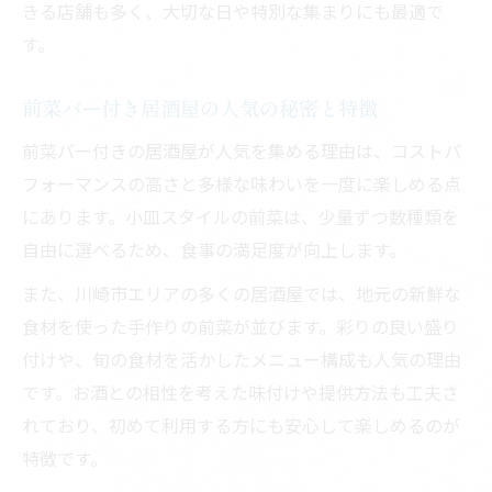
ひとり飲みで前菜バーを楽しむコツとポイ
きる店舗も多く、大切な日や特別な集まりにも最適で
ント
す。
前菜バー付き居酒屋が一人でも通いやすい
理由
前菜バー付き居酒屋の人気の秘密と特徴
一人時間を充実させる居酒屋の前菜バー体
前菜バー付きの居酒屋が人気を集める理由は、コストパ
験
フォーマンスの高さと多様な味わいを一度に楽しめる点
居酒屋で前菜バーを活用した癒しのひとと
にあります。小皿スタイルの前菜は、少量ずつ数種類を
き
自由に選べるため、食事の満足度が向上します。
前菜が充実した居酒屋で心地よいひとときを
また、川崎市エリアの多くの居酒屋では、地元の新鮮な
前菜が豊富な居酒屋で過ごす贅沢な時間
食材を使った手作りの前菜が並びます。彩りの良い盛り
居酒屋の前菜が心地よい空間を演出する理
付けや、旬の食材を活かしたメニュー構成も人気の理由
由
です。お酒との相性を考えた味付けや提供方法も工夫さ
れており、初めて利用する方にも安心して楽しめるのが
充実した前菜バーが居酒屋の楽しみ方を広
特徴です。
げる