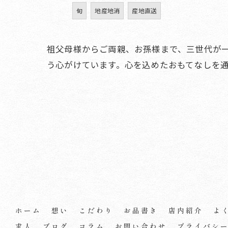
旬
地産地消
産地直送
祖父母様からご両親、お孫様まで、三世代が
う心がけています。心を込めたおもてなしを
ホーム
想い
こだわり
お品書き
店内紹介
よ
求人
ブログ
コラム
お問い合わせ
プライバシ