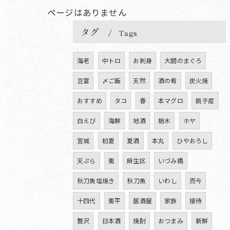
ページはありません
タグ
Tags
海老
中トロ
お刺身
大間のまぐろ
豆富
〆ご飯
天然
酒の肴
炭火焼
おすすめ
タコ
春
本マグロ
銚子産
白えび
海鮮
地酒
栃木
ホヤ
宮城
初夏
夏酒
本丸
ひやおろし
天ぷら
栗
麻生区
いづみ橋
秋刀魚塩焼き
秋刀魚
いわし
而今
十四代
栗平
居酒屋
家族
接待
贅沢
日本酒
焼酎
おつまみ
新鮮