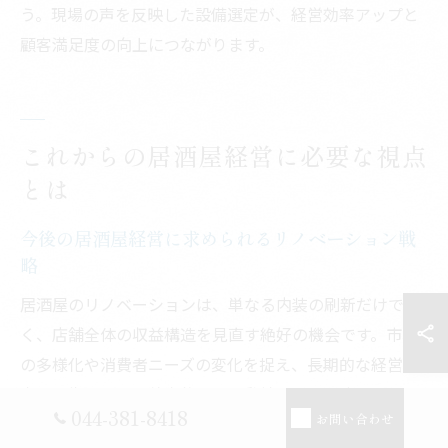
う。現場の声を反映した設備選定が、経営効率アップと
顧客満足度の向上につながります。
これからの居酒屋経営に必要な視点
とは
今後の居酒屋経営に求められるリノベーション戦
略
居酒屋のリノベーションは、単なる内装の刷新だけでな
く、店舗全体の収益構造を見直す絶好の機会です。市場
の多様化や消費者ニーズの変化を捉え、長期的な経営安
定を目指すには、効率的な厨房動線の設計や座席配置の
044-381-8418
お問い合わせ
最適化が重要になります。例えば、カウンター席とテー