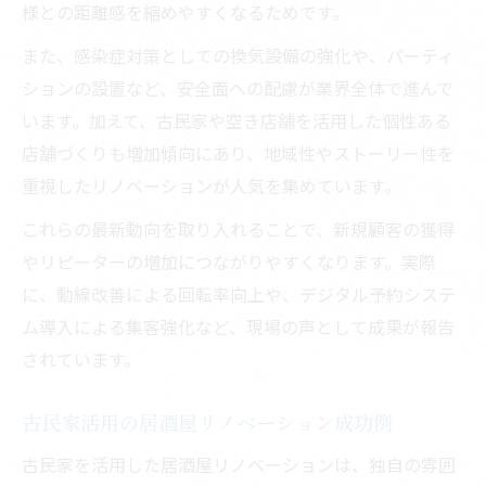
様との距離感を縮めやすくなるためです。
ント
また、感染症対策としての換気設備の強化や、パーティ
居酒屋リノベーションで顧客満足度を高め
ションの設置など、安全面への配慮が業界全体で進んで
る方法
います。加えて、古民家や空き店舗を活用した個性ある
失敗しない居酒屋改装の現実的アプローチ
店舗づくりも増加傾向にあり、地域性やストーリー性を
居酒屋リノベーションで失敗しない計画づ
重視したリノベーションが人気を集めています。
くり
これらの最新動向を取り入れることで、新規顧客の獲得
資金計画から見る居酒屋改装のリアルな手
やリピーターの増加につながりやすくなります。実際
順
に、動線改善による回転率向上や、デジタル予約システ
居酒屋リノベーション時に考慮すべき注意
ム導入による集客強化など、現場の声として成果が報告
点
されています。
厨房動線を意識した居酒屋リノベーション
術
古民家活用の居酒屋リノベーション成功例
居酒屋改装の現場で起こりがちな失敗を防
古民家を活用した居酒屋リノベーションは、独自の雰囲
ぐ