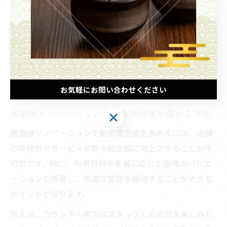
可能です。
さらに、季節ごとの装飾やレイアウトの変更がしやすい
可動式の家具を導入することで、イベントや宴会など多
様なニーズに柔軟に対応できます。こうした内装の工夫
によって、常に新鮮な印象を保ちつつ、効率的な店舗運
営が実現します。
お気軽にお問い合わせください
居酒屋リノベーションで顧客満足度を高める方法
お気軽にお問い合わせください
居酒屋リノベーションで顧客満足度を高めるには、店舗
の雰囲気やサービスの質を総合的に向上させることが不
可欠です。特に、利用目的や客層に応じた座席のバリエ
ーションを用意し、快適な空間を提供することが大きな
ポイントとなります。
例えば、カウンター席ではスタッフとの会話を楽しみた