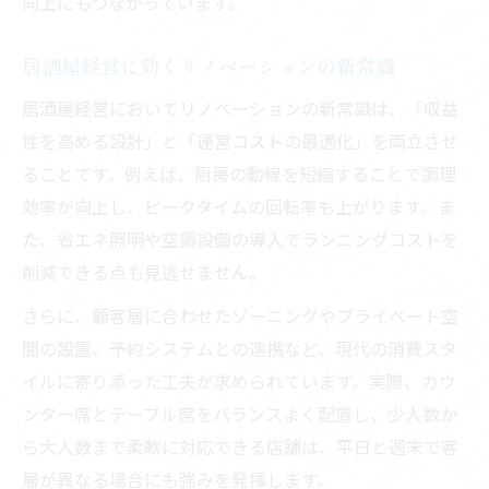
向上にもつながっています。
居酒屋業界の今後を見据えた経営改善のヒ
ント
居酒屋経営に効くリノベーションの新常識
居酒屋リノベーションと市場変化への対応
居酒屋経営においてリノベーションの新常識は、「収益
法
性を高める設計」と「運営コストの最適化」を両立させ
居酒屋経営で重視すべき収支モデルの考え
ることです。例えば、厨房の動線を短縮することで調理
方
効率が向上し、ピークタイムの回転率も上がります。ま
た、省エネ照明や空調設備の導入でランニングコストを
居酒屋リノベーションで未来を切り開く視
削減できる点も見逃せません。
点
将来性を見極める居酒屋改装のポイント
さらに、顧客層に合わせたゾーニングやプライベート空
居酒屋リノベーションで将来性を高める方
間の設置、予約システムとの連携など、現代の消費スタ
法
イルに寄り添った工夫が求められています。実際、カウ
ンター席とテーブル席をバランスよく配置し、少人数か
居酒屋改装の成功事例から学ぶ重要な着眼
ら大人数まで柔軟に対応できる店舗は、平日と週末で客
点
層が異なる場合にも強みを発揮します。
10坪の居酒屋でも活かせるリノベーション