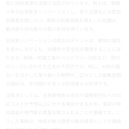
気と地域資源の活用で注目されています。例えば、築数
収支改善を叶える居酒屋リノベーション術
十年の古民家をリノベーションし、梁や土壁などの歴史
居酒屋リノベーションで収支改善を実現す
的要素を残しつつ、最新の厨房設備を導入した店舗は、
る方法
観光客や地元客から高い支持を得ています。
費用対効果を高める居酒屋リノベーション
古民家リノベーションの成功のポイントは、建物の個性
の工夫
を生かしながらも、快適性や安全性を確保することにあ
居酒屋リノベーションで売上アップを狙う
ります。断熱・耐震工事やバリアフリー対応など、現代
コツ
のニーズに合わせた工夫が不可欠です。特に、木材の風
収支改善に直結する居酒屋リノベーション
合いを活かした落ち着いた照明や、広々とした座敷空間
事例
の設計は、年代問わず多くの利用者から好評です。
居酒屋の設備活用で経営効率アップを図る
注意点としては、古民家特有の劣化や設備老朽化への対
方法
応コストが予想以上にかかる場合があるため、事前の現
これからの居酒屋経営に必要な視点とは
地調査や専門家の意見を取り入れることが重要です。こ
今後の居酒屋経営に求められるリノベーシ
うした事例は、地域の魅力発信や観光資源としての価値
ョン戦略