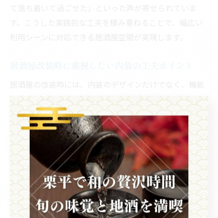
て落ち着いて過ごせた」といった声が寄せられていま
す。こうした実践的な工夫を積み重ねることで、幅広い
利用シーンに対応できる居酒屋空間が実現します。
居酒屋改装時に重視したい内装の工夫ポイント
居酒屋の改装時には、内装のデザインだけでなく、機能
性やメンテナンス性にも配慮した工夫が求められます。
例えば、汚れやすい床材には清掃がしやすい素材を選
ぶ、壁面には耐久性の高い素材を使用するなど、長期的
な運用コストを抑える工夫がポイントです。
また、照明や装飾品の配置を工夫することで、空間に奥
行きや変化をもたせることができます。カウンター席に
は手元を照らす照明を設けたり、テーブル席には間接照
明を活用することで、利用シーンごとの雰囲気づくりが