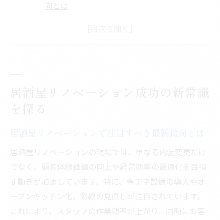
向とは
古民家活用の居酒屋リノベーション成功例
居酒屋経営に効くリノベーションの新常識
居酒屋リノベーションの効果と失敗しない
選択
リノベーションはやめたほうがいいのか徹
居酒屋リノベーション成功の新常識
底検証
を探る
内装刷新で居酒屋が進化する理由とは
居酒屋リノベーションで注目すべき最新動向とは
居酒屋の内装刷新が集客に与える影響とは
居酒屋リノベーションの現場では、単なる内装変更だけ
居酒屋リノベーションで雰囲気を一新する
でなく、顧客体験価値の向上や経営効率の最適化を目指
コツ
す動きが加速しています。特に、省エネ設備の導入やオ
快適空間を叶える居酒屋リノベーション実
ープンキッチン化、動線の見直しが注目されています。
践法
これにより、スタッフの作業効率が上がり、同時にお客
居酒屋改装時に重視したい内装の工夫ポイ