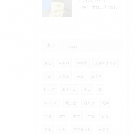
2026/07/09
十四代 本丸 ご用意しております
タグ
Tags
海老
中トロ
お刺身
大間のまぐろ
豆富
〆ご飯
天然
酒の肴
炭火焼
おすすめ
タコ
春
本マグロ
銚子産
白えび
海鮮
地酒
栃木
ホヤ
宮城
初夏
夏酒
本丸
ひやおろし
天ぷら