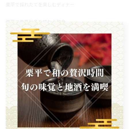
栗平で採れたてを楽しむディナー
栗平で春夏秋冬を味わう和食
栗平で堪能する産地直送の海鮮
--------------------------------------------------------------------
--
ディナー
和食
海鮮
< 前のページ
一覧に戻る
次のページ >