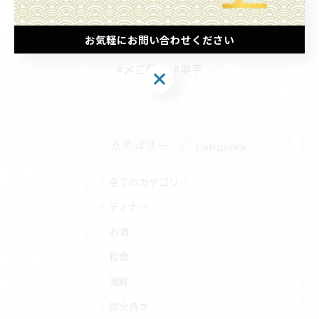
関連タグ
お気軽にお問い合わせください
#〆ご飯
#栗平
お気軽にお問い合わせください
カテゴリー
Categories
全てのカテゴリー
ディナー
お酒
和食
海鮮
炭火焼き