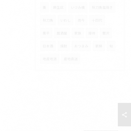
栗
麻生区
いづみ橋
秋刀魚塩焼き
秋刀魚
いわし
而今
十四代
栗平
居酒屋
家族
接待
贅沢
日本酒
焼酎
おつまみ
新鮮
旬
地産地消
産地直送