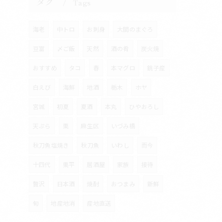
タグ
Tags
海老
中トロ
お刺身
大間のまぐろ
豆富
〆ご飯
天然
酒の肴
炭火焼
おすすめ
タコ
春
本マグロ
銚子産
白えび
海鮮
地酒
栃木
ホヤ
宮城
初夏
夏酒
本丸
ひやおろし
天ぷら
栗
麻生区
いづみ橋
秋刀魚塩焼き
秋刀魚
いわし
而今
十四代
栗平
居酒屋
家族
接待
贅沢
日本酒
焼酎
おつまみ
新鮮
旬
地産地消
産地直送