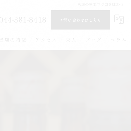
宮城の生本マグロを味わう
044-381-8418
お問い合わせはこちら
当店の特徴
アクセス
求人
ブログ
コラム
ディナー
お酒
和食
海鮮
炭火焼き