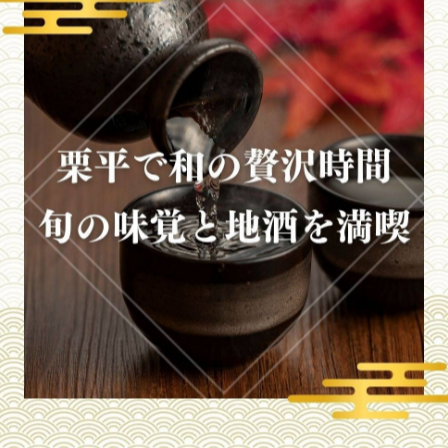
-------------
一覧に戻る
関連タグ
#本マグロ
#お刺身
#贅沢