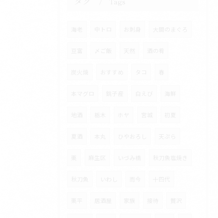
タグ
Tags
海老
中トロ
お刺身
大間のまぐろ
豆富
〆ご飯
天然
酒の肴
炭火焼
おすすめ
タコ
春
本マグロ
銚子産
白えび
海鮮
地酒
栃木
ホヤ
宮城
初夏
夏酒
本丸
ひやおろし
天ぷら
栗
麻生区
いづみ橋
秋刀魚塩焼き
秋刀魚
いわし
而今
十四代
栗平
居酒屋
家族
接待
贅沢