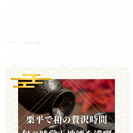
--------------------------------------------------------------------
--
ディナー
和食
海鮮
< 前のページ
一覧に戻る
次のページ >
関連タグ
#本マグロ
#お刺身